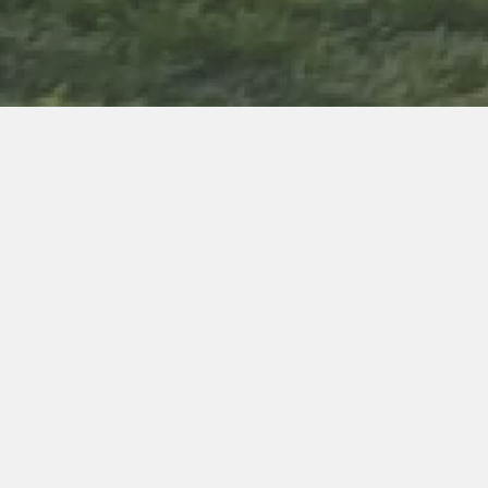
Servicios Online
Gestion-Online
Acceda a SIU- Guaraní